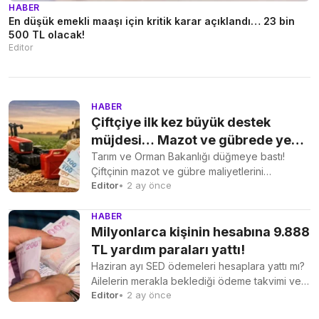
HABER
En düşük emekli maaşı için kritik karar açıklandı… 23 bin
500 TL olacak!
Editor
HABER
Çiftçiye ilk kez büyük destek
müjdesi… Mazot ve gübrede yeni
dönem başlıyor
Tarım ve Orman Bakanlığı düğmeye bastı!
Çiftçinin mazot ve gübre maliyetlerini
Editor
• 2 ay önce
hafifletecek destek ödemeleri güncelleniyor....
HABER
Milyonlarca kişinin hesabına 9.888
TL yardım paraları yattı!
Haziran ayı SED ödemeleri hesaplara yattı mı?
Ailelerin merakla beklediği ödeme takvimi ve
Editor
• 2 ay önce
e-Devlet üzerinden...