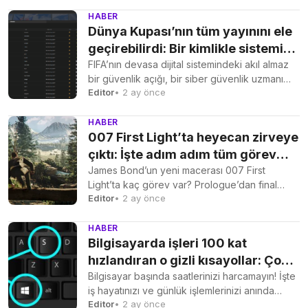
HABER
Dünya Kupası’nın tüm yayınını ele
geçirebilirdi: Bir kimlikle sistemi
çökertti
FIFA’nın devasa dijital sistemindeki akıl almaz
bir güvenlik açığı, bir siber güvenlik uzmanı
Editor
• 2 ay önce
tarafından keşfedildi....
HABER
007 First Light’ta heyecan zirveye
çıktı: İşte adım adım tüm görev
listesi
James Bond’un yeni macerası 007 First
Light’ta kaç görev var? Prologue’dan final
Editor
• 2 ay önce
chapter’a kadar oyuncuların...
HABER
Bilgisayarda işleri 100 kat
hızlandıran o gizli kısayollar: Çoğu
kişi bilmiyor!
Bilgisayar başında saatlerinizi harcamayın! İşte
iş hayatınızı ve günlük işlemlerinizi anında
Editor
• 2 ay önce
hızlandıracak, profesyonellerin bile bazen...