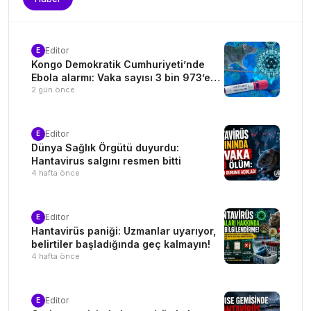
Editor
E
Kongo Demokratik Cumhuriyeti’nde
Ebola alarmı: Vaka sayısı 3 bin 973’e
yükseldi
2 gün önce
Editor
E
Dünya Sağlık Örgütü duyurdu:
Hantavirus salgını resmen bitti
4 hafta önce
Editor
E
Hantavirüs paniği: Uzmanlar uyarıyor,
belirtiler başladığında geç kalmayın!
4 hafta önce
Editor
E