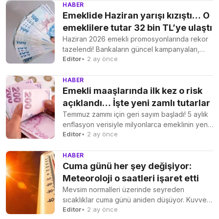
HABER
Emeklide Haziran yarışı kızıştı… O
emeklilere tutar 32 bin TL’ye ulaştı
Haziran 2026 emekli promosyonlarında rekor
tazelendi! Bankaların güncel kampanyaları,
Editor
• 2 ay önce
faizsiz kredi destekleri ve 32 bin...
HABER
Emekli maaşlarında ilk kez o risk
açıklandı… İşte yeni zamlı tutarlar
Temmuz zammı için geri sayım başladı! 5 aylık
enflasyon verisiyle milyonlarca emeklinin yeni
Editor
• 2 ay önce
maaşı şekillenirken,...
HABER
Cuma günü her şey değişiyor:
Meteoroloji o saatleri işaret etti
Mevsim normalleri üzerinde seyreden
sıcaklıklar cuma günü aniden düşüyor. Kuvvetli
Editor
• 2 ay önce
rüzgar, toz taşınımı ve gök...