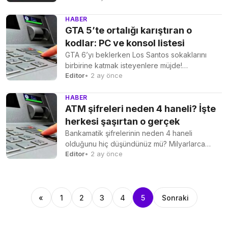
HABER
GTA 5’te ortalığı karıştıran o
kodlar: PC ve konsol listesi
GTA 6’yı beklerken Los Santos sokaklarını
birbirine katmak isteyenlere müjde!
Editor
• 2 ay önce
Ölümsüzlükten helikoptere en popüler GTA...
HABER
ATM şifreleri neden 4 haneli? İşte
herkesi şaşırtan o gerçek
Bankamatik şifrelerinin neden 4 haneli
olduğunu hiç düşündünüz mü? Milyarlarca
Editor
• 2 ay önce
dolarlık sistemi şekillendiren o ilginç...
«
1
2
3
4
5
Sonraki